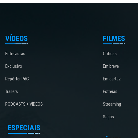
VÍDEOS
FILMES
Entrevistas
Críticas
Exclusivo
Em breve
Repórter PdC
Em cartaz
Trailers
Estreias
PODCASTS + VÍDEOS
Streaming
Sagas
ESPECIAIS