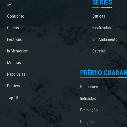
SÉRIES
5+1
Confronto
Críticas
Cursos
Finalizadas
Festivais
Em Andamento
In Memoriam
Estreias
Mostras
PRÊMIO GUARAN
Papo Delas
Preview
Bastidores
Top 10
Indicados
Premiação
Reações