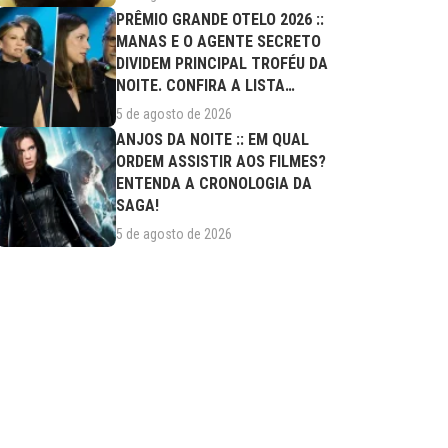
PRÊMIO GRANDE OTELO 2026 ::
MANAS E O AGENTE SECRETO
DIVIDEM PRINCIPAL TROFÉU DA
NOITE. CONFIRA A LISTA
COMPLETA DE...
5 de agosto de 2026
ANJOS DA NOITE :: EM QUAL
ORDEM ASSISTIR AOS FILMES?
ENTENDA A CRONOLOGIA DA
SAGA!
5 de agosto de 2026