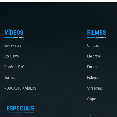
VÍDEOS
FILMES
Entrevistas
Críticas
Exclusivo
Em breve
Repórter PdC
Em cartaz
Trailers
Estreias
PODCASTS + VÍDEOS
Streaming
Sagas
ESPECIAIS