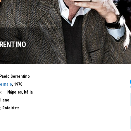
RENTINO
Paolo Sorrentino
de maio
, 1970
:
Nápoles, Itália
aliano
, Roteirista