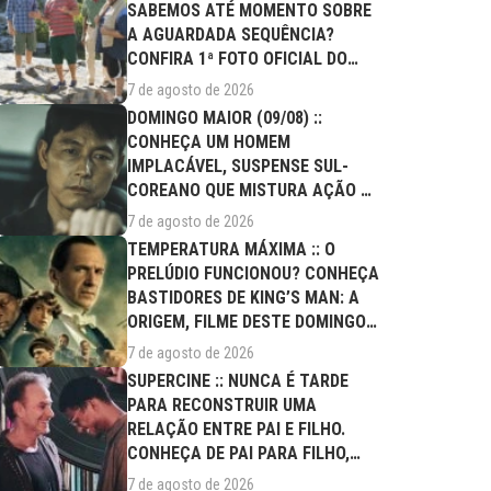
SABEMOS ATÉ MOMENTO SOBRE
A AGUARDADA SEQUÊNCIA?
CONFIRA 1ª FOTO OFICIAL DO
ELENCO!
7 de agosto de 2026
DOMINGO MAIOR (09/08) ::
CONHEÇA UM HOMEM
IMPLACÁVEL, SUSPENSE SUL-
COREANO QUE MISTURA AÇÃO E
DRAMA FAMILIAR
7 de agosto de 2026
TEMPERATURA MÁXIMA :: O
PRELÚDIO FUNCIONOU? CONHEÇA
BASTIDORES DE KING’S MAN: A
ORIGEM, FILME DESTE DOMINGO
(09/08)
7 de agosto de 2026
SUPERCINE :: NUNCA É TARDE
PARA RECONSTRUIR UMA
RELAÇÃO ENTRE PAI E FILHO.
CONHEÇA DE PAI PARA FILHO,
FILME DESTE...
7 de agosto de 2026