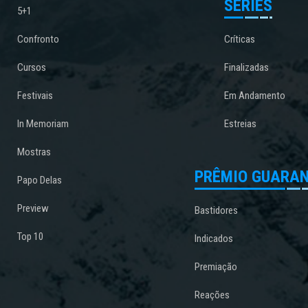
SÉRIES
5+1
Confronto
Críticas
Cursos
Finalizadas
Festivais
Em Andamento
In Memoriam
Estreias
Mostras
PRÊMIO GUARAN
Papo Delas
Preview
Bastidores
Top 10
Indicados
Premiação
Reações