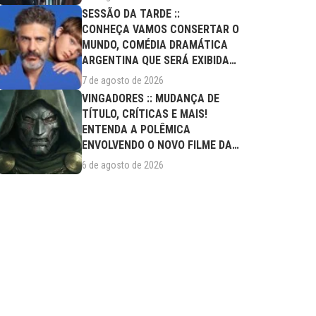
SESSÃO DA TARDE ::
CONHEÇA VAMOS CONSERTAR O
MUNDO, COMÉDIA DRAMÁTICA
ARGENTINA QUE SERÁ EXIBIDA
NESTA SEXTA (07/08)
7 de agosto de 2026
VINGADORES :: MUDANÇA DE
TÍTULO, CRÍTICAS E MAIS!
ENTENDA A POLÊMICA
ENVOLVENDO O NOVO FILME DA
MARVEL
6 de agosto de 2026