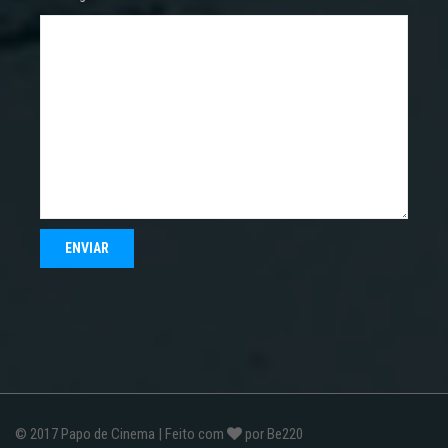
© 2017
Papo de Cinema
| Feito com
por
Be220