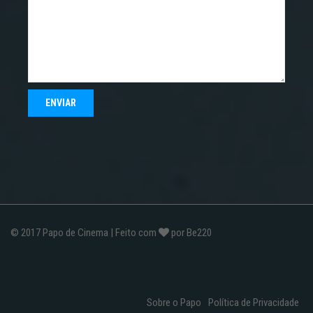
© 2017
Papo de Cinema
| Feito com
por
Be220
Sobre o Papo
Política de Privacidade