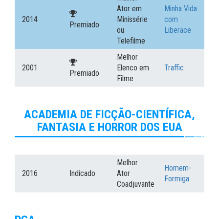
Ator em
Minha Vida
2014
Minissérie
com
Premiado
ou
Liberace
Telefilme
Melhor
2001
Elenco em
Traffic
Premiado
Filme
ACADEMIA DE FICÇÃO-CIENTÍFICA,
FANTASIA E HORROR DOS EUA
Melhor
Homem-
2016
Indicado
Ator
Formiga
Coadjuvante