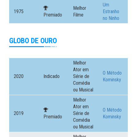
Um
Melhor
1975
Estranho
Premiado
Filme
no Ninho
GLOBO DE OURO
Melhor
Ator em
O Método
2020
Indicado
Série de
Kominsky
Comédia
ou Musical
Melhor
Ator em
O Método
2019
Série de
Premiado
Kominsky
Comédia
ou Musical
Melhor