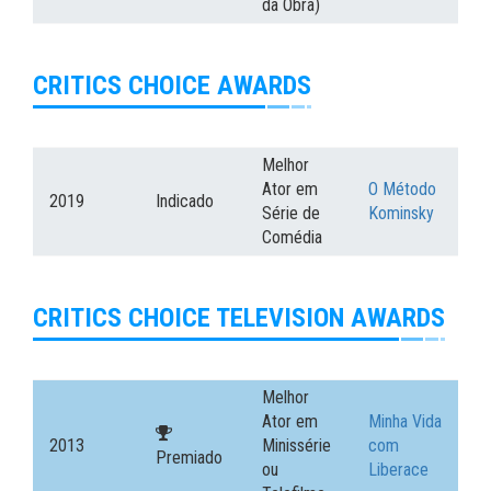
da Obra)
CRITICS CHOICE AWARDS
Melhor
Ator em
O Método
2019
Indicado
Série de
Kominsky
Comédia
CRITICS CHOICE TELEVISION AWARDS
Melhor
Ator em
Minha Vida
2013
Minissérie
com
Premiado
ou
Liberace