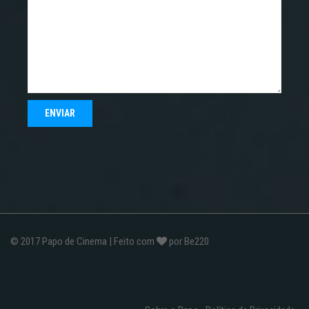
© 2017
Papo de Cinema
| Feito com
por
Be220