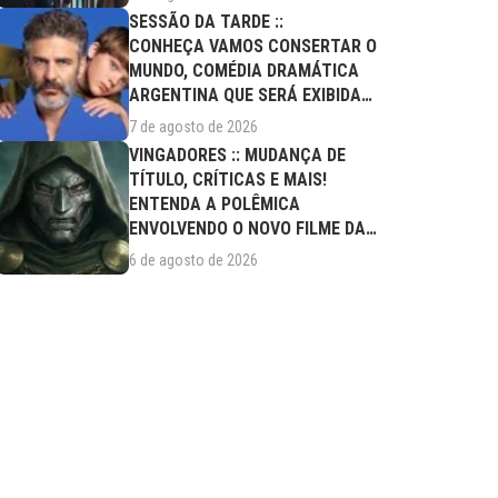
SESSÃO DA TARDE ::
CONHEÇA VAMOS CONSERTAR O
MUNDO, COMÉDIA DRAMÁTICA
ARGENTINA QUE SERÁ EXIBIDA
NESTA SEXTA (07/08)
7 de agosto de 2026
VINGADORES :: MUDANÇA DE
TÍTULO, CRÍTICAS E MAIS!
ENTENDA A POLÊMICA
ENVOLVENDO O NOVO FILME DA
MARVEL
6 de agosto de 2026