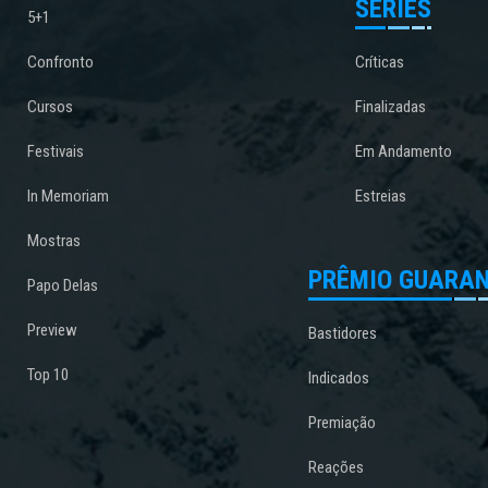
SÉRIES
5+1
Confronto
Críticas
Cursos
Finalizadas
Festivais
Em Andamento
In Memoriam
Estreias
Mostras
PRÊMIO GUARAN
Papo Delas
Preview
Bastidores
Top 10
Indicados
Premiação
Reações