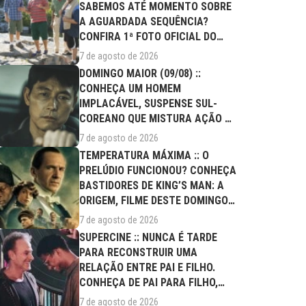
SABEMOS ATÉ MOMENTO SOBRE
A AGUARDADA SEQUÊNCIA?
CONFIRA 1ª FOTO OFICIAL DO
ELENCO!
7 de agosto de 2026
DOMINGO MAIOR (09/08) ::
CONHEÇA UM HOMEM
IMPLACÁVEL, SUSPENSE SUL-
COREANO QUE MISTURA AÇÃO E
DRAMA FAMILIAR
7 de agosto de 2026
TEMPERATURA MÁXIMA :: O
PRELÚDIO FUNCIONOU? CONHEÇA
BASTIDORES DE KING’S MAN: A
ORIGEM, FILME DESTE DOMINGO
(09/08)
7 de agosto de 2026
SUPERCINE :: NUNCA É TARDE
PARA RECONSTRUIR UMA
RELAÇÃO ENTRE PAI E FILHO.
CONHEÇA DE PAI PARA FILHO,
FILME DESTE...
7 de agosto de 2026