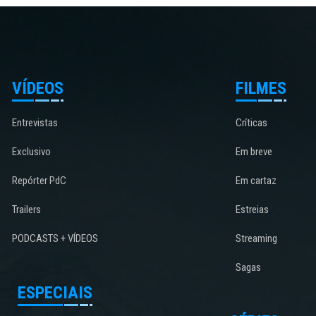
VÍDEOS
FILMES
Entrevistas
Críticas
Exclusivo
Em breve
Repórter PdC
Em cartaz
Trailers
Estreias
PODCASTS + VÍDEOS
Streaming
Sagas
ESPECIAIS