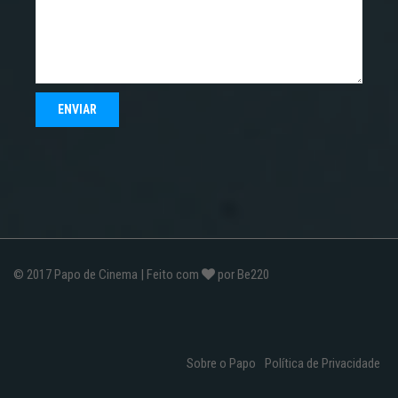
© 2017
Papo de Cinema
| Feito com
por
Be220
Sobre o Papo
Política de Privacidade