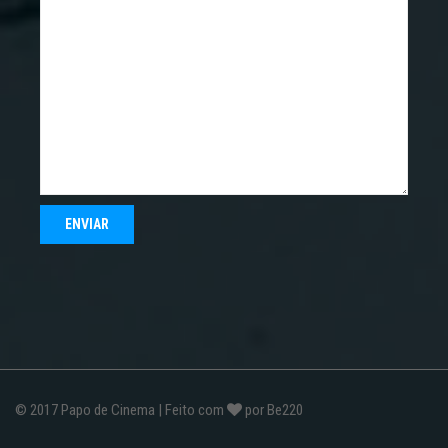
© 2017
Papo de Cinema
| Feito com
por
Be220