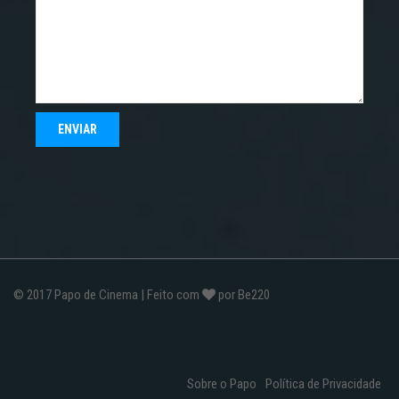
© 2017
Papo de Cinema
| Feito com
por
Be220
Sobre o Papo
Política de Privacidade