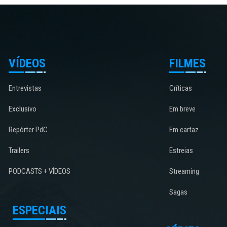
VÍDEOS
FILMES
Entrevistas
Críticas
Exclusivo
Em breve
Repórter PdC
Em cartaz
Trailers
Estreias
PODCASTS + VÍDEOS
Streaming
Sagas
ESPECIAIS