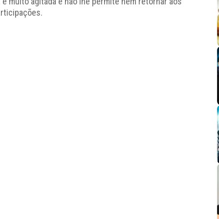
 é muito agitada e não lhe permite nem retornar aos
rticipações.