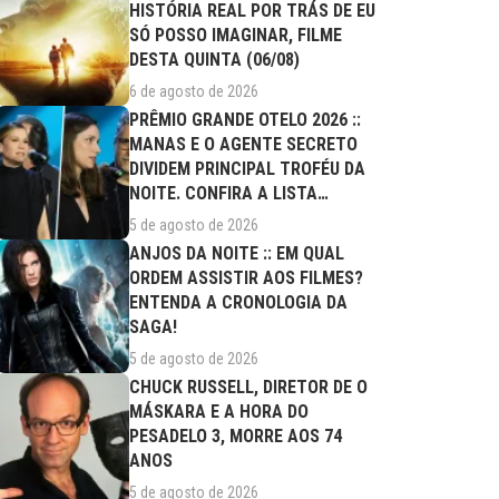
HISTÓRIA REAL POR TRÁS DE EU
SÓ POSSO IMAGINAR, FILME
DESTA QUINTA (06/08)
6 de agosto de 2026
PRÊMIO GRANDE OTELO 2026 ::
MANAS E O AGENTE SECRETO
DIVIDEM PRINCIPAL TROFÉU DA
NOITE. CONFIRA A LISTA
COMPLETA DE...
5 de agosto de 2026
ANJOS DA NOITE :: EM QUAL
ORDEM ASSISTIR AOS FILMES?
ENTENDA A CRONOLOGIA DA
SAGA!
5 de agosto de 2026
CHUCK RUSSELL, DIRETOR DE O
MÁSKARA E A HORA DO
PESADELO 3, MORRE AOS 74
ANOS
5 de agosto de 2026