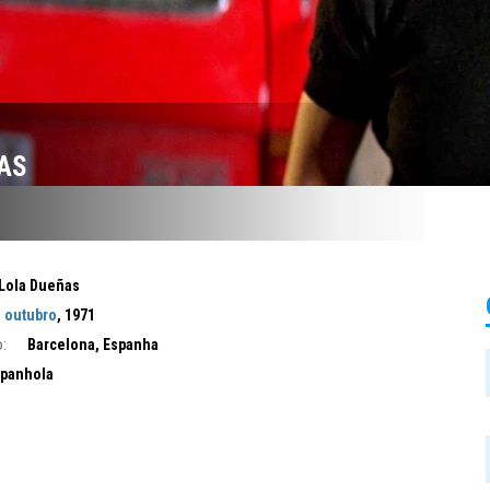
AS
Lola Dueñas
e outubro
, 1971
:
Barcelona, Espanha
panhola