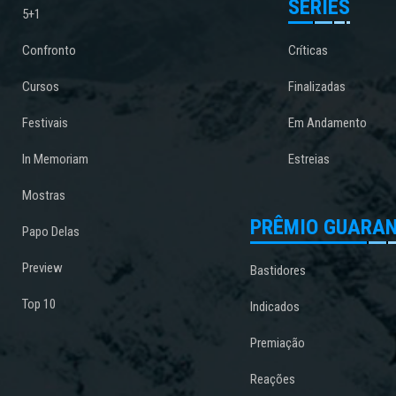
SÉRIES
5+1
Confronto
Críticas
Cursos
Finalizadas
Festivais
Em Andamento
In Memoriam
Estreias
Mostras
PRÊMIO GUARAN
Papo Delas
Preview
Bastidores
Top 10
Indicados
Premiação
Reações