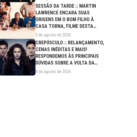
SESSÃO DA TARDE :: MARTIN
LAWRENCE ENCARA SUAS
ORIGENS EM O BOM FILHO À
CASA TORNA, FILME DESTA
QUARTA (05/08)
5 de agosto de 2026
CREPÚSCULO :: RELANÇAMENTO,
CENAS INÉDITAS E MAIS!
RESPONDEMOS ÀS PRINCIPAIS
DÚVIDAS SOBRE A VOLTA DA
SAGA AOS CINEMAS
4 de agosto de 2026