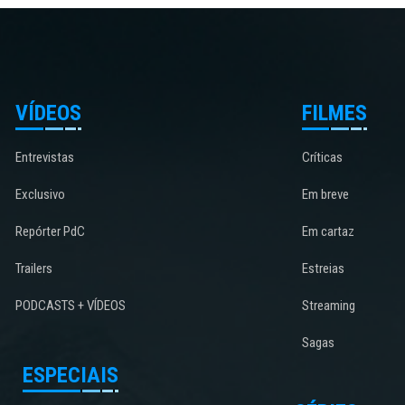
VÍDEOS
FILMES
Entrevistas
Críticas
Exclusivo
Em breve
Repórter PdC
Em cartaz
Trailers
Estreias
PODCASTS + VÍDEOS
Streaming
Sagas
ESPECIAIS