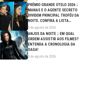
PRÊMIO GRANDE OTELO 2026 ::
MANAS E O AGENTE SECRETO
DIVIDEM PRINCIPAL TROFÉU DA
NOITE. CONFIRA A LISTA
COMPLETA DE...
5 de agosto de 2026
ANJOS DA NOITE :: EM QUAL
ORDEM ASSISTIR AOS FILMES?
ENTENDA A CRONOLOGIA DA
SAGA!
5 de agosto de 2026