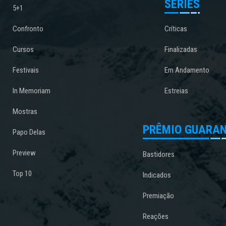
SÉRIES
5+1
Confronto
Críticas
Cursos
Finalizadas
Festivais
Em Andamento
In Memoriam
Estreias
Mostras
PRÊMIO GUARAN
Papo Delas
Preview
Bastidores
Top 10
Indicados
Premiação
Reações