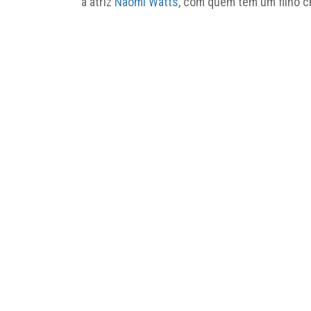
a atriz
Naomi Watts
, com quem tem um filho 