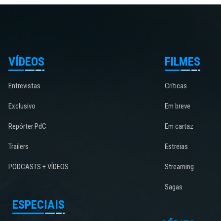
VÍDEOS
FILMES
Entrevistas
Críticas
Exclusivo
Em breve
Repórter PdC
Em cartaz
Trailers
Estreias
PODCASTS + VÍDEOS
Streaming
Sagas
ESPECIAIS