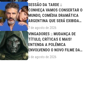
SESSÃO DA TARDE ::
CONHEÇA VAMOS CONSERTAR O
MUNDO, COMÉDIA DRAMÁTICA
ARGENTINA QUE SERÁ EXIBIDA
NESTA SEXTA (07/08)
7 de agosto de 2026
VINGADORES :: MUDANÇA DE
TÍTULO, CRÍTICAS E MAIS!
ENTENDA A POLÊMICA
ENVOLVENDO O NOVO FILME DA
MARVEL
6 de agosto de 2026