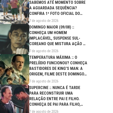
SABEMOS ATÉ MOMENTO SOBRE
A AGUARDADA SEQUÊNCIA?
CONFIRA 1ª FOTO OFICIAL DO
ELENCO!
7 de agosto de 2026
DOMINGO MAIOR (09/08) ::
CONHEÇA UM HOMEM
IMPLACÁVEL, SUSPENSE SUL-
COREANO QUE MISTURA AÇÃO E
DRAMA FAMILIAR
7 de agosto de 2026
TEMPERATURA MÁXIMA :: O
PRELÚDIO FUNCIONOU? CONHEÇA
BASTIDORES DE KING’S MAN: A
ORIGEM, FILME DESTE DOMINGO
(09/08)
7 de agosto de 2026
SUPERCINE :: NUNCA É TARDE
PARA RECONSTRUIR UMA
RELAÇÃO ENTRE PAI E FILHO.
CONHEÇA DE PAI PARA FILHO,
FILME DESTE...
7 de agosto de 2026