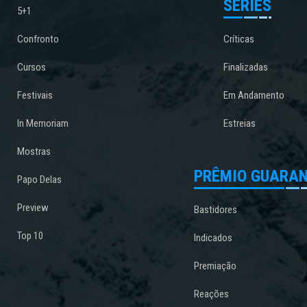
SÉRIES
5+1
Confronto
Críticas
Cursos
Finalizadas
Festivais
Em Andamento
In Memoriam
Estreias
Mostras
PRÊMIO GUARAN
Papo Delas
Preview
Bastidores
Top 10
Indicados
Premiação
Reações