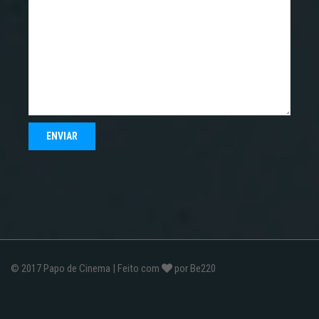
© 2017
Papo de Cinema
| Feito com
por
Be220