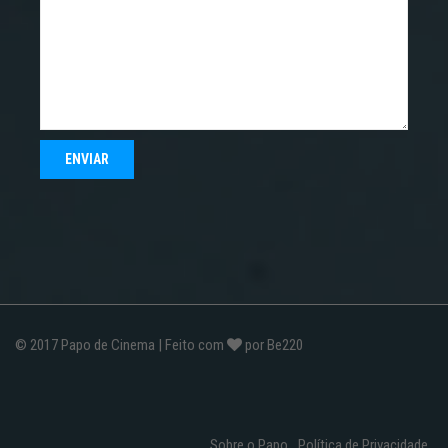
© 2017
Papo de Cinema
| Feito com
por
Be220
Sobre o Papo
Política de Privacidade