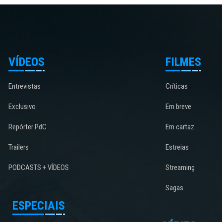
VÍDEOS
FILMES
Entrevistas
Críticas
Exclusivo
Em breve
Repórter PdC
Em cartaz
Trailers
Estreias
PODCASTS + VÍDEOS
Streaming
Sagas
ESPECIAIS