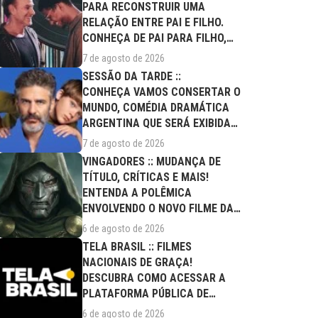
PARA RECONSTRUIR UMA
RELAÇÃO ENTRE PAI E FILHO.
CONHEÇA DE PAI PARA FILHO,
FILME DESTE...
7 de agosto de 2026
SESSÃO DA TARDE ::
CONHEÇA VAMOS CONSERTAR O
MUNDO, COMÉDIA DRAMÁTICA
ARGENTINA QUE SERÁ EXIBIDA
NESTA SEXTA (07/08)
7 de agosto de 2026
VINGADORES :: MUDANÇA DE
TÍTULO, CRÍTICAS E MAIS!
ENTENDA A POLÊMICA
ENVOLVENDO O NOVO FILME DA
MARVEL
6 de agosto de 2026
TELA BRASIL :: FILMES
NACIONAIS DE GRAÇA!
DESCUBRA COMO ACESSAR A
PLATAFORMA PÚBLICA DE
STREAMING
6 de agosto de 2026