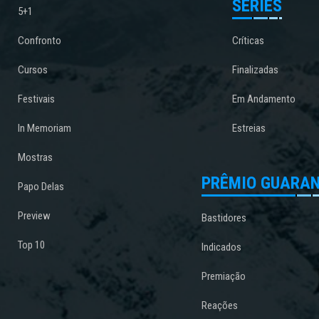
SÉRIES
5+1
Confronto
Críticas
Cursos
Finalizadas
Festivais
Em Andamento
In Memoriam
Estreias
Mostras
PRÊMIO GUARAN
Papo Delas
Preview
Bastidores
Top 10
Indicados
Premiação
Reações