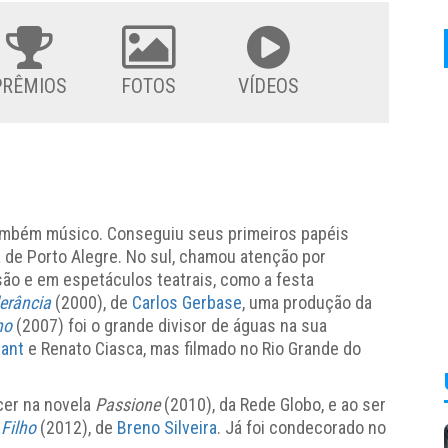
PRÊMIOS
FOTOS
VÍDEOS
 também músico. Conseguiu seus primeiros papéis
 de Porto Alegre. No sul, chamou atenção por
ão e em espetáculos teatrais, como a festa
lerância
(2000), de
Carlos Gerbase
, uma produção da
no
(2007) foi o grande divisor de águas na sua
rant
e Renato Ciasca, mas filmado no Rio Grande do
cer na novela
Passione
(2010), da Rede Globo, e ao ser
Filho
(2012), de
Breno Silveira
. Já foi condecorado no