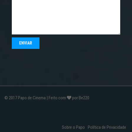
© 2017
Papo de Cinema
| Feito com
por
Be220
Sobre o Papo
Política de Privacidade