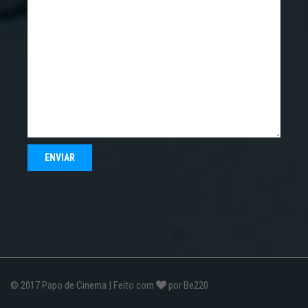
© 2017
Papo de Cinema
| Feito com
por
Be220