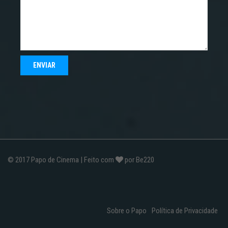
© 2017
Papo de Cinema
| Feito com
por
Be220
Sobre o Papo
Política de Privacidade