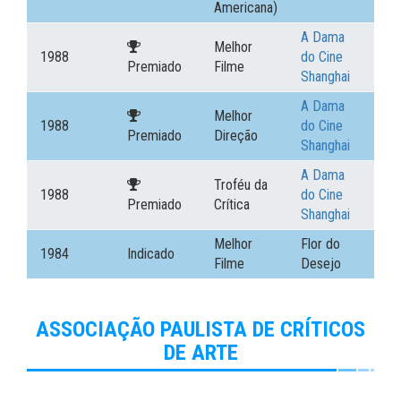
Americana)
A Dama
Melhor
1988
do Cine
Premiado
Filme
Shanghai
A Dama
Melhor
1988
do Cine
Premiado
Direção
Shanghai
A Dama
Troféu da
1988
do Cine
Premiado
Crítica
Shanghai
Melhor
Flor do
1984
Indicado
Filme
Desejo
ASSOCIAÇÃO PAULISTA DE CRÍTICOS
DE ARTE