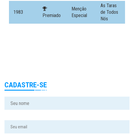
As Taras
Menção
1983
de Todos
Premiado
Especial
Nós
CADASTRE-SE