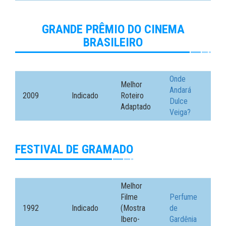
GRANDE PRÊMIO DO CINEMA
BRASILEIRO
Onde
Melhor
Andará
2009
Indicado
Roteiro
Dulce
Adaptado
Veiga?
FESTIVAL DE GRAMADO
Melhor
Filme
Perfume
1992
Indicado
(Mostra
de
Ibero-
Gardênia