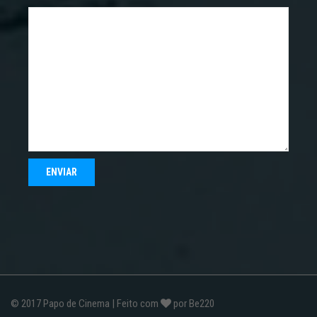
© 2017
Papo de Cinema
| Feito com
por
Be220