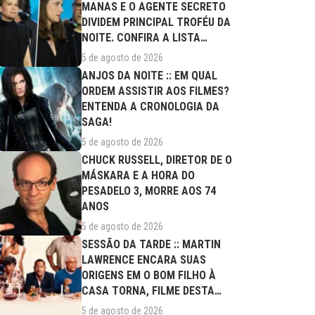
MANAS E O AGENTE SECRETO
DIVIDEM PRINCIPAL TROFÉU DA
NOITE. CONFIRA A LISTA
COMPLETA DE...
5 de agosto de 2026
ANJOS DA NOITE :: EM QUAL
ORDEM ASSISTIR AOS FILMES?
ENTENDA A CRONOLOGIA DA
SAGA!
5 de agosto de 2026
CHUCK RUSSELL, DIRETOR DE O
MÁSKARA E A HORA DO
PESADELO 3, MORRE AOS 74
ANOS
5 de agosto de 2026
SESSÃO DA TARDE :: MARTIN
LAWRENCE ENCARA SUAS
ORIGENS EM O BOM FILHO À
CASA TORNA, FILME DESTA
QUARTA (05/08)
5 de agosto de 2026