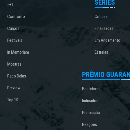
SÉRIES
5+1
Confronto
Críticas
Cursos
Finalizadas
Festivais
Em Andamento
In Memoriam
Estreias
Mostras
PRÊMIO GUARAN
Papo Delas
Preview
Bastidores
Top 10
Indicados
Premiação
Reações