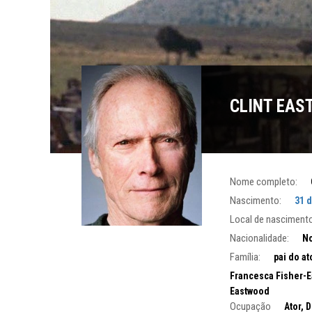
CLINT EA
Nome completo:
Nascimento:
31 
Local de nascimento
Nacionalidade:
No
Família:
pai do at
Francesca Fisher-E
Eastwood
Ocupação
Ator, D