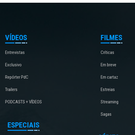
VÍDEOS
FILMES
Entrevistas
Críticas
Exclusivo
Em breve
Repórter PdC
Em cartaz
Trailers
Estreias
PODCASTS + VÍDEOS
Streaming
Sagas
ESPECIAIS