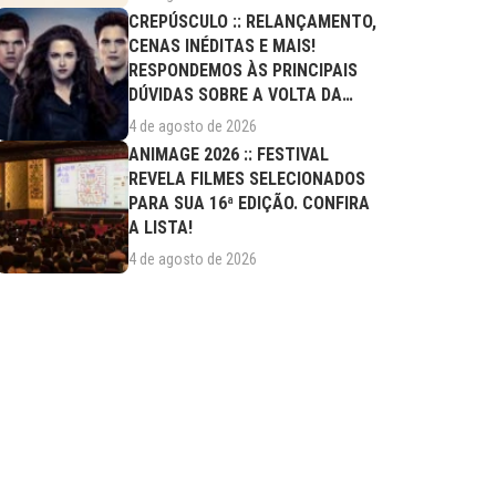
CREPÚSCULO :: RELANÇAMENTO,
CENAS INÉDITAS E MAIS!
RESPONDEMOS ÀS PRINCIPAIS
DÚVIDAS SOBRE A VOLTA DA
SAGA AOS CINEMAS
4 de agosto de 2026
ANIMAGE 2026 :: FESTIVAL
REVELA FILMES SELECIONADOS
PARA SUA 16ª EDIÇÃO. CONFIRA
A LISTA!
4 de agosto de 2026