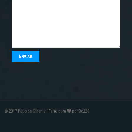
© 2017
Papo de Cinema
| Feito com
por
Be220