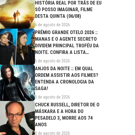
HISTÓRIA REAL POR TRÁS DE EU
SÓ POSSO IMAGINAR, FILME
DESTA QUINTA (06/08)
6 de agosto de 2026
PRÊMIO GRANDE OTELO 2026 ::
MANAS E O AGENTE SECRETO
DIVIDEM PRINCIPAL TROFÉU DA
NOITE. CONFIRA A LISTA
COMPLETA DE...
5 de agosto de 2026
ANJOS DA NOITE :: EM QUAL
ORDEM ASSISTIR AOS FILMES?
ENTENDA A CRONOLOGIA DA
SAGA!
5 de agosto de 2026
CHUCK RUSSELL, DIRETOR DE O
MÁSKARA E A HORA DO
PESADELO 3, MORRE AOS 74
ANOS
5 de agosto de 2026