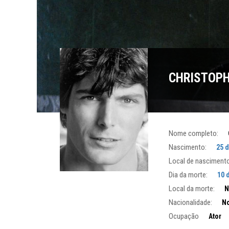
CHRISTOPH
Nome completo:
Nascimento:
25 
Local de nascimento
Dia da morte:
10 
Local da morte:
N
Nacionalidade:
No
Ocupação
Ator