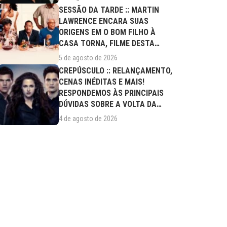
SESSÃO DA TARDE :: MARTIN
LAWRENCE ENCARA SUAS
ORIGENS EM O BOM FILHO À
CASA TORNA, FILME DESTA
QUARTA (05/08)
5 de agosto de 2026
CREPÚSCULO :: RELANÇAMENTO,
CENAS INÉDITAS E MAIS!
RESPONDEMOS ÀS PRINCIPAIS
DÚVIDAS SOBRE A VOLTA DA
SAGA AOS CINEMAS
4 de agosto de 2026