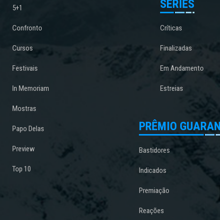
SÉRIES
5+1
Confronto
Críticas
Cursos
Finalizadas
Festivais
Em Andamento
In Memoriam
Estreias
Mostras
PRÊMIO GUARAN
Papo Delas
Preview
Bastidores
Top 10
Indicados
Premiação
Reações