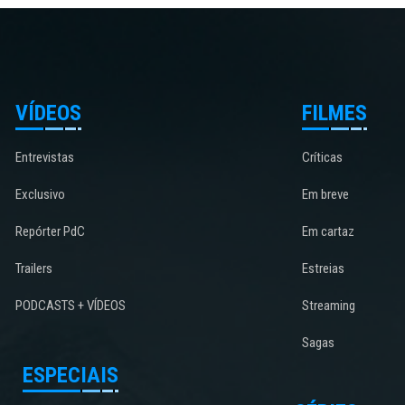
VÍDEOS
FILMES
Entrevistas
Críticas
Exclusivo
Em breve
Repórter PdC
Em cartaz
Trailers
Estreias
PODCASTS + VÍDEOS
Streaming
Sagas
ESPECIAIS