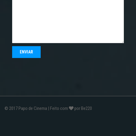
© 2017
Papo de Cinema
| Feito com
por
Be220