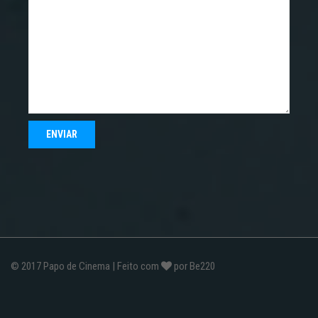
© 2017
Papo de Cinema
| Feito com
por
Be220