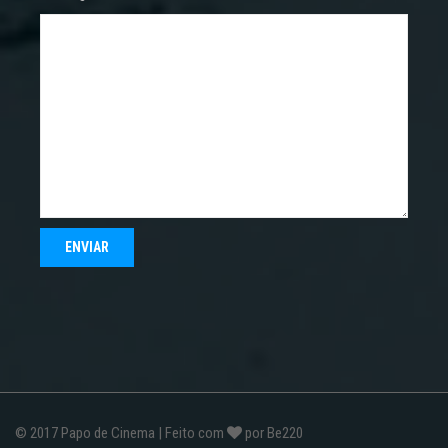
© 2017
Papo de Cinema
| Feito com
por
Be220