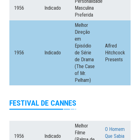
Personalidade
1956
Indicado
Masculina
Preferida
Melhor
Direção
em
Episódio
Alfred
1956
Indicado
de Série
Hitchcock
de Drama
Presents
(The Case
of Mr.
Pelham)
FESTIVAL DE CANNES
Melhor
O Homem
Filme
1956
Indicado
Que Sabia
(Palma de