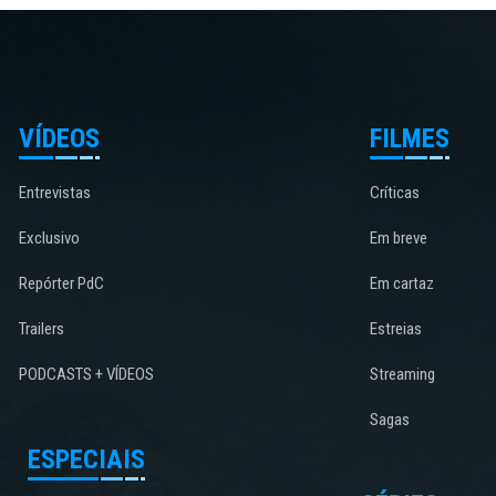
VÍDEOS
FILMES
Entrevistas
Críticas
Exclusivo
Em breve
Repórter PdC
Em cartaz
Trailers
Estreias
PODCASTS + VÍDEOS
Streaming
Sagas
ESPECIAIS