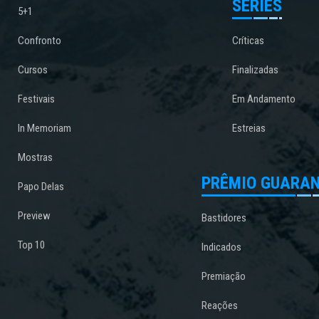
SÉRIES
5+1
Confronto
Críticas
Cursos
Finalizadas
Festivais
Em Andamento
In Memoriam
Estreias
Mostras
PRÊMIO GUARAN
Papo Delas
Preview
Bastidores
Top 10
Indicados
Premiação
Reações