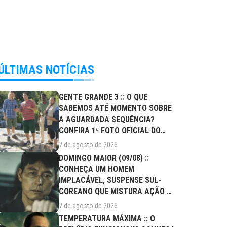
ÚLTIMAS NOTÍCIAS
GENTE GRANDE 3 :: O QUE
SABEMOS ATÉ MOMENTO SOBRE
A AGUARDADA SEQUÊNCIA?
CONFIRA 1ª FOTO OFICIAL DO
ELENCO!
7 de agosto de 2026
DOMINGO MAIOR (09/08) ::
CONHEÇA UM HOMEM
IMPLACÁVEL, SUSPENSE SUL-
COREANO QUE MISTURA AÇÃO E
DRAMA FAMILIAR
7 de agosto de 2026
TEMPERATURA MÁXIMA :: O