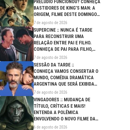
PRELÚDIO FUNCIONOU? CONHEÇA
BASTIDORES DE KING’S MAN: A
ORIGEM, FILME DESTE DOMINGO
(09/08)
7 de agosto de 2026
SUPERCINE :: NUNCA É TARDE
PARA RECONSTRUIR UMA
RELAÇÃO ENTRE PAI E FILHO.
CONHEÇA DE PAI PARA FILHO,
FILME DESTE...
7 de agosto de 2026
SESSÃO DA TARDE ::
CONHEÇA VAMOS CONSERTAR O
MUNDO, COMÉDIA DRAMÁTICA
ARGENTINA QUE SERÁ EXIBIDA
NESTA SEXTA (07/08)
7 de agosto de 2026
VINGADORES :: MUDANÇA DE
TÍTULO, CRÍTICAS E MAIS!
ENTENDA A POLÊMICA
ENVOLVENDO O NOVO FILME DA
MARVEL
6 de agosto de 2026