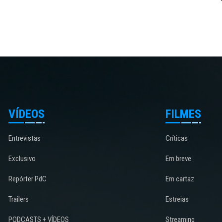
VÍDEOS
FILMES
Entrevistas
Críticas
Exclusivo
Em breve
Repórter PdC
Em cartaz
Trailers
Estreias
PODCASTS + VÍDEOS
Streaming