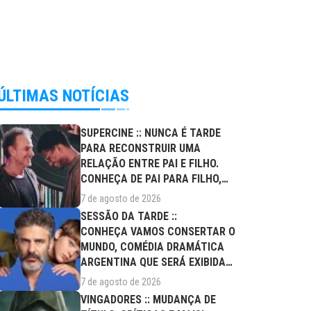
ÚLTIMAS NOTÍCIAS
SUPERCINE :: NUNCA É TARDE
PARA RECONSTRUIR UMA
RELAÇÃO ENTRE PAI E FILHO.
CONHEÇA DE PAI PARA FILHO,
FILME DESTE...
7 de agosto de 2026
SESSÃO DA TARDE ::
CONHEÇA VAMOS CONSERTAR O
MUNDO, COMÉDIA DRAMÁTICA
ARGENTINA QUE SERÁ EXIBIDA
NESTA SEXTA (07/08)
7 de agosto de 2026
VINGADORES :: MUDANÇA DE