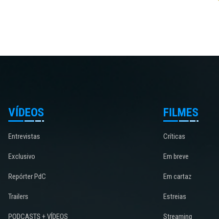
VÍDEOS
FILMES
Entrevistas
Críticas
Exclusivo
Em breve
Repórter PdC
Em cartaz
Trailers
Estreias
PODCASTS + VÍDEOS
Streaming