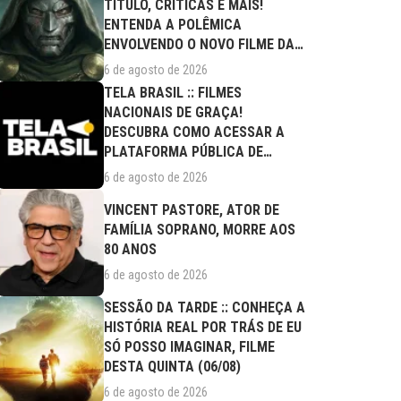
TÍTULO, CRÍTICAS E MAIS!
ENTENDA A POLÊMICA
ENVOLVENDO O NOVO FILME DA
MARVEL
6 de agosto de 2026
TELA BRASIL :: FILMES
NACIONAIS DE GRAÇA!
DESCUBRA COMO ACESSAR A
PLATAFORMA PÚBLICA DE
STREAMING
6 de agosto de 2026
VINCENT PASTORE, ATOR DE
FAMÍLIA SOPRANO, MORRE AOS
80 ANOS
6 de agosto de 2026
SESSÃO DA TARDE :: CONHEÇA A
HISTÓRIA REAL POR TRÁS DE EU
SÓ POSSO IMAGINAR, FILME
DESTA QUINTA (06/08)
6 de agosto de 2026