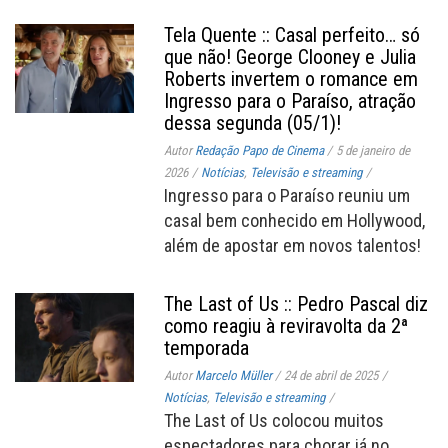
Tela Quente :: Casal perfeito… só
que não! George Clooney e Julia
Roberts invertem o romance em
Ingresso para o Paraíso, atração
dessa segunda (05/1)!
Autor
Redação Papo de Cinema
/
5 de janeiro de
2026
/
Notícias
,
Televisão e streaming
/
Ingresso para o Paraíso reuniu um
casal bem conhecido em Hollywood,
além de apostar em novos talentos!
The Last of Us :: Pedro Pascal diz
como reagiu à reviravolta da 2ª
temporada
Autor
Marcelo Müller
/
24 de abril de 2025
/
Notícias
,
Televisão e streaming
/
The Last of Us colocou muitos
espectadores para chorar já no