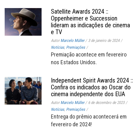
Satellite Awards 2024 ::
Oppenheimer e Succession
lideram as indicações de cinema
e TV
Autor
Marcelo Müller
/
3 de janeiro de 2024
/
Notícias
,
Premiações
/
Premiação acontece em fevereiro
nos Estados Unidos.
Independent Spirit Awards 2024 ::
Confira os indicados ao Oscar do
cinema independente dos EUA
Autor
Marcelo Müller
/
6 de dezembro de 2023
/
Notícias
,
Premiações
/
Entrega do prêmio acontecerá em
fevereiro de 2024!