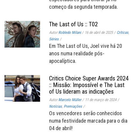
começo da segunda temporada.
The Last of Us :: T02
Autor
Robledo Milani
/
16 de abril de 2025
/
Críticas
,
Séries
/
Em The Last of Us, Joel vive há 20
anos numa realidade pós-
apocalíptica.
Critics Choice Super Awards 2024
:: Missão: Impossível e The Last
of Us lideram as indicações
Autor
Marcelo Müller
/
11 de março de 2024
/
Notícias
,
Premiações
/
Os vencedores serão conhecidos
numa festividade marcada para o dia
04 de abril!