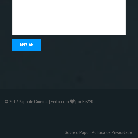
© 2017
Papo de Cinema
| Feito com
por
Be220
Sobre o Papo
Política de Privacidade