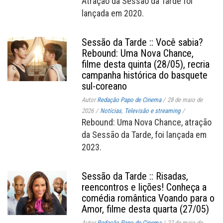
Atração da Sessão da Tarde foi
lançada em 2020.
Sessão da Tarde :: Você sabia?
Rebound: Uma Nova Chance,
filme desta quinta (28/05), recria
campanha histórica do basquete
sul-coreano
Autor
Redação Papo de Cinema
/
28 de maio de
2026
/
Notícias
,
Televisão e streaming
/
Rebound: Uma Nova Chance, atração
da Sessão da Tarde, foi lançada em
2023.
Sessão da Tarde :: Risadas,
reencontros e lições! Conheça a
comédia romântica Voando para o
Amor, filme desta quarta (27/05)
Autor
Redação Papo de Cinema
/
27 de maio de