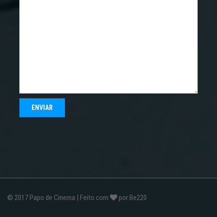
© 2017
Papo de Cinema
| Feito com
por
Be220