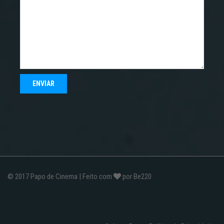
© 2017
Papo de Cinema
| Feito com
por
Be220