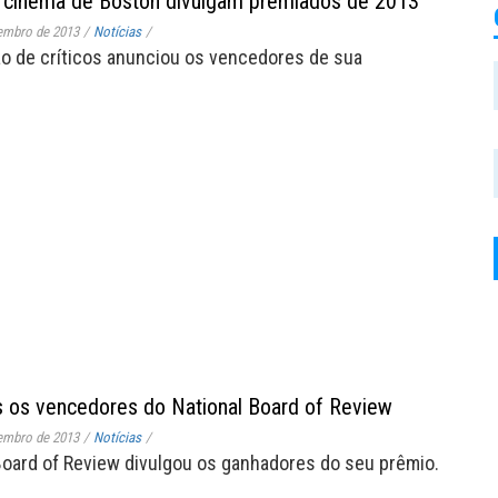
e cinema de Boston divulgam premiados de 2013
embro de 2013
/
Notícias
/
o de críticos anunciou os vencedores de sua
 os vencedores do National Board of Review
embro de 2013
/
Notícias
/
Board of Review divulgou os ganhadores do seu prêmio.