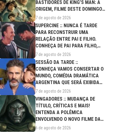
BASTIDORES DE KING’S MAN: A
ORIGEM, FILME DESTE DOMINGO
(09/08)
7 de agosto de 2026
SUPERCINE :: NUNCA É TARDE
PARA RECONSTRUIR UMA
RELAÇÃO ENTRE PAI E FILHO.
CONHEÇA DE PAI PARA FILHO,
FILME DESTE...
7 de agosto de 2026
SESSÃO DA TARDE ::
CONHEÇA VAMOS CONSERTAR O
MUNDO, COMÉDIA DRAMÁTICA
ARGENTINA QUE SERÁ EXIBIDA
NESTA SEXTA (07/08)
7 de agosto de 2026
VINGADORES :: MUDANÇA DE
TÍTULO, CRÍTICAS E MAIS!
ENTENDA A POLÊMICA
ENVOLVENDO O NOVO FILME DA
MARVEL
6 de agosto de 2026