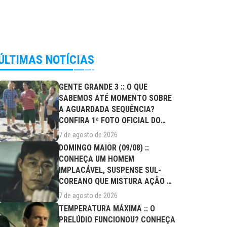
ÚLTIMAS NOTÍCIAS
GENTE GRANDE 3 :: O QUE
SABEMOS ATÉ MOMENTO SOBRE
A AGUARDADA SEQUÊNCIA?
CONFIRA 1ª FOTO OFICIAL DO
ELENCO!
7 de agosto de 2026
DOMINGO MAIOR (09/08) ::
CONHEÇA UM HOMEM
IMPLACÁVEL, SUSPENSE SUL-
COREANO QUE MISTURA AÇÃO E
DRAMA FAMILIAR
7 de agosto de 2026
TEMPERATURA MÁXIMA :: O
PRELÚDIO FUNCIONOU? CONHEÇA