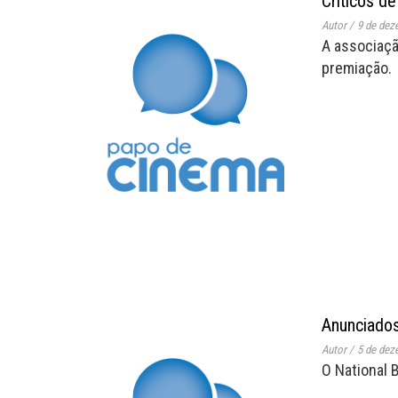
Críticos d
Autor
/
9 de dez
A associaçã
premiação.
Anunciados
Autor
/
5 de dez
O National 