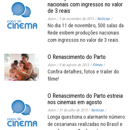
nacionais com ingressos no valor
de 3 reais
Autor
/
5 de novembro de 2013
/
Notícias
/
No dia 11 de novembro, 500 salas da
Rede exibem produções nacionais
com ingressos no valor de 3 reais
O Renascimento do Parto
Autor
/
9 de agosto de 2013
/
Filmes
/
Confira detalhes, fotos e trailer do
filme!
O Renascimento do Parto estreia
nos cinemas em agosto
Autor
/
31 de julho de 2013
/
Notícias
/
Longa questiona o alarmante número
de cesarianas realizadas no Brasil e