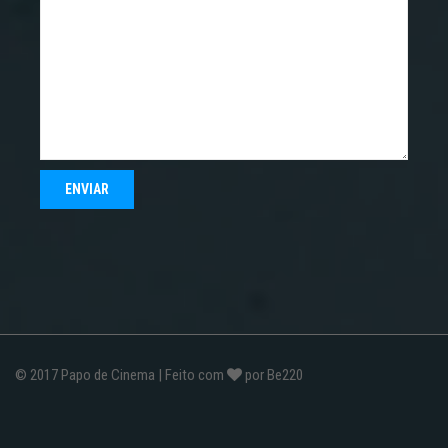
© 2017
Papo de Cinema
| Feito com
por
Be220