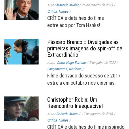
Autor
Marcelo Müller
/
26 de janeiro de 2023
/
Crítica
,
Filmes
/
CRÍTICA e detalhes do filme
estrelado por Tom Hanks!
Pássaro Branco :: Divulgadas as
primeiras imagens do spin-off de
Extraordinário
Autor
Victor Hugo Furtado
/
5 de julho de 2022
/
Lançamentos
,
Notícias
/
Filme derivado do sucesso de 2017
estreia em outubro nos cinemas.
Christopher Robin: Um
Reencontro Inesquecível
Autor
Robledo Milani
/
17 de agosto de 2018
/
Crítica
,
Filmes
/
CRÍTICA e detalhes do filme inspirado