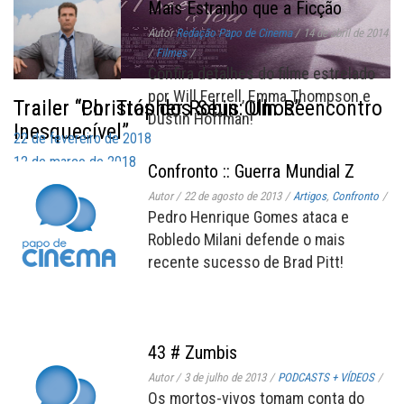
Mais Estranho que a Ficção
Autor
Redação Papo de Cinema
/
14 de abril de 2014
/
Filmes
/
Confira detalhes do filme estrelado
por Will Ferrell, Emma Thompson e
Trailer “Christopher Robin: Um Reencontro
Trailer “Por Trás dos Seus Olhos”
Dustin Hoffman!
Inesquecível”
22 de fevereiro de 2018
12 de março de 2018
Confronto :: Guerra Mundial Z
Autor
/
22 de agosto de 2013
/
Artigos
,
Confronto
/
Pedro Henrique Gomes ataca e
Robledo Milani defende o mais
recente sucesso de Brad Pitt!
43 # Zumbis
Autor
/
3 de julho de 2013
/
PODCASTS + VÍDEOS
/
Os mortos-vivos tomam conta do