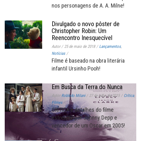
nos personagens de A. A. Milne!
Divulgado o novo pôster de
Christopher Robin: Um
Reencontro Inesquecível
Autor
/
25 de maio de 2018
/
Lançamentos
,
Notícias
/
Filme é baseado na obra literária
infantil Ursinho Pooh!
Em Busca da Terra do Nunca
Autor
Robledo Milani
/
27 de julho de 2015
/
Crítica
,
Filmes
/
CRÍTICA e detalhes do filme
estrelado por Johnny Depp e
vencedor de um Oscar em 2005!