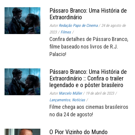
Pássaro Branco: Uma História de
Extraordinário
Autor
Redação Papo de Cinema
/
24 de agosto de
2023
/
Filmes
/
Confira detalhes de Pássaro Branco,
filme baseado nos livros de R.J.
Palacio!
Pássaro Branco: Uma História de
Extraordinário :: Confira o trailer
legendado e o pôster brasileiro
Autor
Marcelo Müller
/
19 de abril de 2023
/
Lançamentos
,
Notícias
/
Filme chega aos cinemas brasileiros
no dia 24 de agosto!
O Pior Vizinho do Mundo