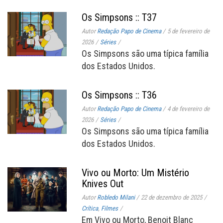
Os Simpsons :: T37
Autor
Redação Papo de Cinema
/
5 de fevereiro de
2026
/
Séries
/
Os Simpsons são uma típica família
dos Estados Unidos.
Os Simpsons :: T36
Autor
Redação Papo de Cinema
/
4 de fevereiro de
2026
/
Séries
/
Os Simpsons são uma típica família
dos Estados Unidos.
Vivo ou Morto: Um Mistério
Knives Out
Autor
Robledo Milani
/
22 de dezembro de 2025
/
Crítica
,
Filmes
/
Em Vivo ou Morto, Benoit Blanc