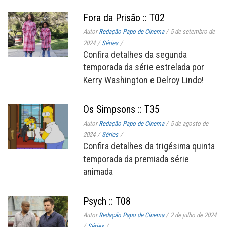
Fora da Prisão :: T02
Autor
Redação Papo de Cinema
/
5 de setembro de
2024
/
Séries
/
Confira detalhes da segunda
temporada da série estrelada por
Kerry Washington e Delroy Lindo!
Os Simpsons :: T35
Autor
Redação Papo de Cinema
/
5 de agosto de
2024
/
Séries
/
Confira detalhes da trigésima quinta
temporada da premiada série
animada
Psych :: T08
Autor
Redação Papo de Cinema
/
2 de julho de 2024
/
Séries
/