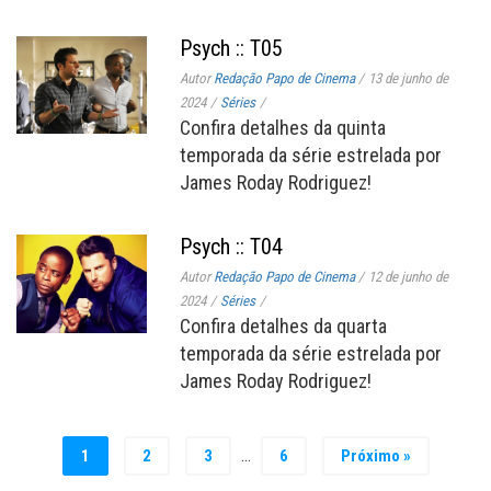
Psych :: T05
Autor
Redação Papo de Cinema
/
13 de junho de
2024
/
Séries
/
Confira detalhes da quinta
temporada da série estrelada por
James Roday Rodriguez!
Psych :: T04
Autor
Redação Papo de Cinema
/
12 de junho de
2024
/
Séries
/
Confira detalhes da quarta
temporada da série estrelada por
James Roday Rodriguez!
…
1
2
3
6
Próximo »