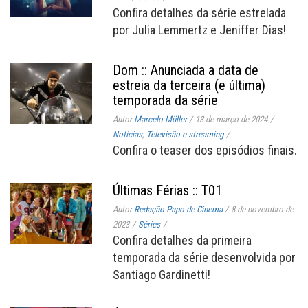
Confira detalhes da série estrelada
por Julia Lemmertz e Jeniffer Dias!
Dom :: Anunciada a data de
estreia da terceira (e última)
temporada da série
Autor
Marcelo Müller
/
13 de março de 2024
/
Notícias
,
Televisão e streaming
/
Confira o teaser dos episódios finais.
Últimas Férias :: T01
Autor
Redação Papo de Cinema
/
8 de novembro de
2023
/
Séries
/
Confira detalhes da primeira
temporada da série desenvolvida por
Santiago Gardinetti!