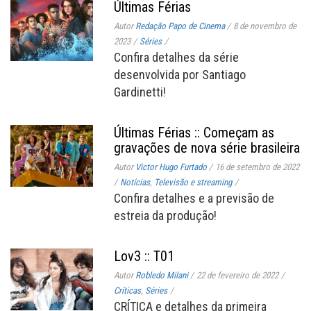
Últimas Férias
Autor
Redação Papo de Cinema
/
8 de novembro de
2023
/
Séries
/
Confira detalhes da série
desenvolvida por Santiago
Gardinetti!
Últimas Férias :: Começam as
gravações de nova série brasileira
Autor
Victor Hugo Furtado
/
16 de setembro de 2022
/
Notícias
,
Televisão e streaming
/
Confira detalhes e a previsão de
estreia da produção!
Lov3 :: T01
Autor
Robledo Milani
/
22 de fevereiro de 2022
/
Críticas
,
Séries
/
CRÍTICA e detalhes da primeira