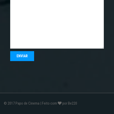
© 2017
Papo de Cinema
| Feito com
por
Be220