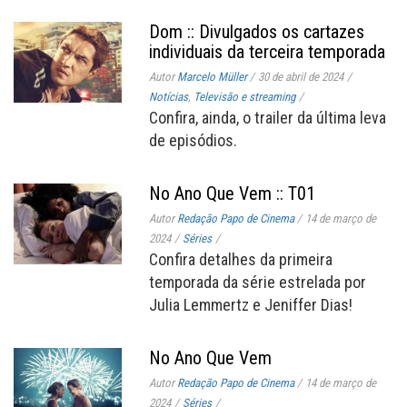
Dom :: Divulgados os cartazes
individuais da terceira temporada
Autor
Marcelo Müller
/
30 de abril de 2024
/
Notícias
,
Televisão e streaming
/
Confira, ainda, o trailer da última leva
de episódios.
No Ano Que Vem :: T01
Autor
Redação Papo de Cinema
/
14 de março de
2024
/
Séries
/
Confira detalhes da primeira
temporada da série estrelada por
Julia Lemmertz e Jeniffer Dias!
No Ano Que Vem
Autor
Redação Papo de Cinema
/
14 de março de
2024
/
Séries
/