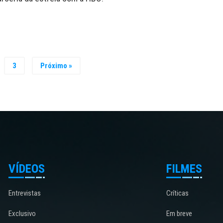
3
Próximo »
VÍDEOS
FILMES
Entrevistas
Críticas
Exclusivo
Em breve