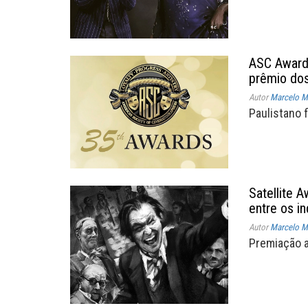
ASC Awards
prêmio dos
Autor
Marcelo Mü
Paulistano 
Satellite 
entre os i
Autor
Marcelo Mü
Premiação a