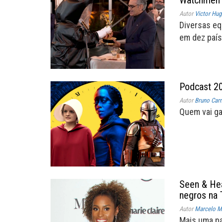
Autor
Victor Hug
Diversas e
em dez país
Podcast 20
Autor
Bruno Car
Quem vai g
Seen & Hea
negros na 
Autor
Marcelo Mü
Mais uma pa