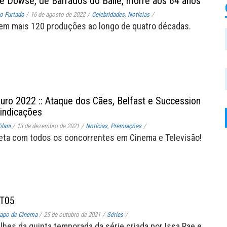
se Dowse, de Barrados do Baile, morre aos 64 anos
o Furtado
/
16 de agosto de 2022
/
Celebridades
,
Notícias
/
 em mais 120 produções ao longo de quatro décadas.
uro 2022 :: Ataque dos Cães, Belfast e Succession
 indicações
lani
/
13 de dezembro de 2021
/
Notícias
,
Premiações
/
eta com todos os concorrentes em Cinema e Televisão!
 T05
apo de Cinema
/
25 de outubro de 2021
/
Séries
/
alhes da quinta temporada da série criada por Issa Rae e