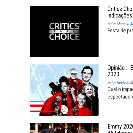
Critics Ch
indicações
Autor
Marcelo Mü
Festa de pr
Opinião ::
2020
Autor
Robledo Mi
Qual o impa
espectadore
Emmy 2020 
Watchmen 