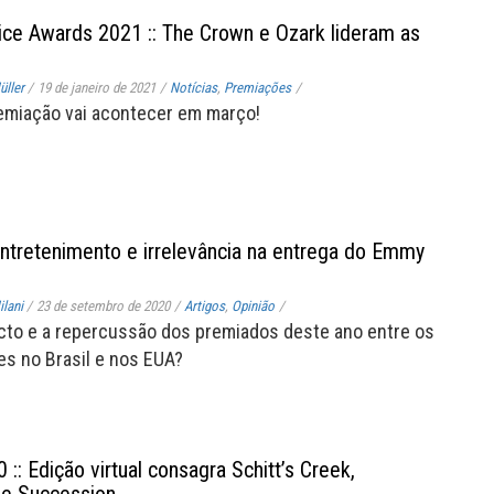
oice Awards 2021 :: The Crown e Ozark lideram as
ller
/
19 de janeiro de 2021
/
Notícias
,
Premiações
/
emiação vai acontecer em março!
 Entretenimento e irrelevância na entrega do Emmy
lani
/
23 de setembro de 2020
/
Artigos
,
Opinião
/
cto e a repercussão dos premiados deste ano entre os
s no Brasil e nos EUA?
:: Edição virtual consagra Schitt’s Creek,
e Succession