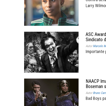
Larry Wilmo
ASC Awards
Sindicato 
Autor
Marcelo Mü
Importante 
NAACP Imag
Boseman s
Autor
Bruno Car
Bad Boys pa