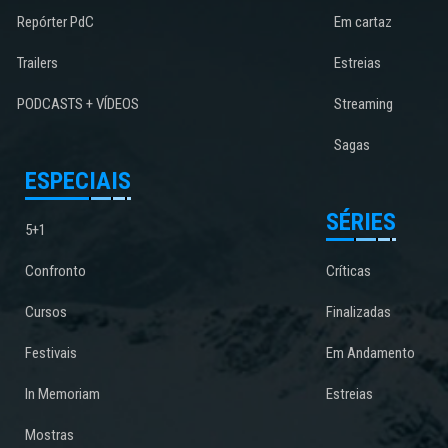
Repórter PdC
Em cartaz
Trailers
Estreias
PODCASTS + VÍDEOS
Streaming
Sagas
ESPECIAIS
SÉRIES
5+1
Confronto
Críticas
Cursos
Finalizadas
Festivais
Em Andamento
In Memoriam
Estreias
Mostras