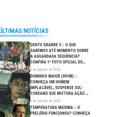
ÚLTIMAS NOTÍCIAS
GENTE GRANDE 3 :: O QUE
SABEMOS ATÉ MOMENTO SOBRE
A AGUARDADA SEQUÊNCIA?
CONFIRA 1ª FOTO OFICIAL DO
ELENCO!
7 de agosto de 2026
DOMINGO MAIOR (09/08) ::
CONHEÇA UM HOMEM
IMPLACÁVEL, SUSPENSE SUL-
COREANO QUE MISTURA AÇÃO E
DRAMA FAMILIAR
7 de agosto de 2026
TEMPERATURA MÁXIMA :: O
PRELÚDIO FUNCIONOU? CONHEÇA