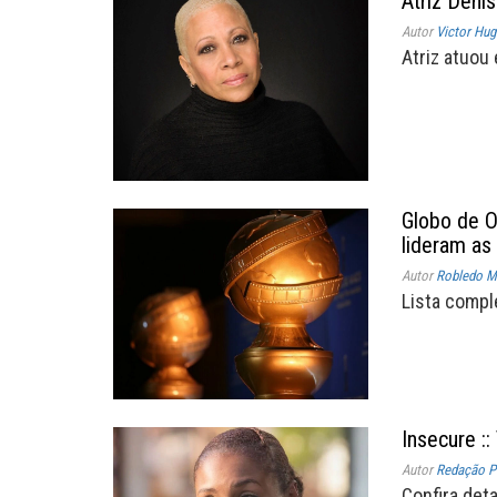
Atriz Deni
Autor
Victor Hug
Atriz atuou
Globo de O
lideram as
Autor
Robledo Mi
Lista compl
Insecure ::
Autor
Redação P
Confira det