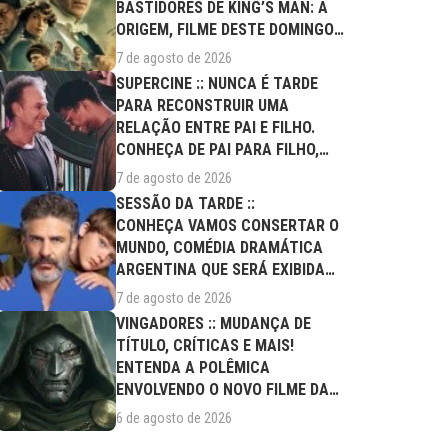
BASTIDORES DE KING’S MAN: A
ORIGEM, FILME DESTE DOMINGO
(09/08)
7 de agosto de 2026
SUPERCINE :: NUNCA É TARDE
PARA RECONSTRUIR UMA
RELAÇÃO ENTRE PAI E FILHO.
CONHEÇA DE PAI PARA FILHO,
FILME DESTE...
7 de agosto de 2026
SESSÃO DA TARDE ::
CONHEÇA VAMOS CONSERTAR O
MUNDO, COMÉDIA DRAMÁTICA
ARGENTINA QUE SERÁ EXIBIDA
NESTA SEXTA (07/08)
7 de agosto de 2026
VINGADORES :: MUDANÇA DE
TÍTULO, CRÍTICAS E MAIS!
ENTENDA A POLÊMICA
ENVOLVENDO O NOVO FILME DA
MARVEL
6 de agosto de 2026