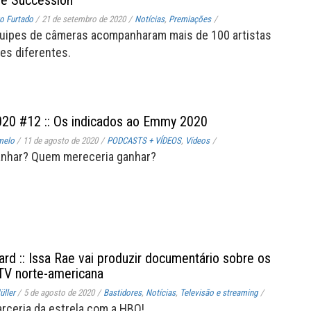
o Furtado
/
21 de setembro de 2020
/
Notícias
,
Premiações
/
quipes de câmeras acompanharam mais de 100 artistas
es diferentes.
20 #12 :: Os indicados ao Emmy 2020
melo
/
11 de agosto de 2020
/
PODCASTS + VÍDEOS
,
Vídeos
/
anhar? Quem mereceria ganhar?
rd :: Issa Rae vai produzir documentário sobre os
TV norte-americana
ller
/
5 de agosto de 2020
/
Bastidores
,
Notícias
,
Televisão e streaming
/
rceria da estrela com a HBO!