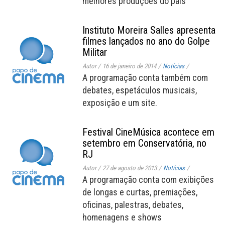
melhores produções do país
Instituto Moreira Salles apresenta
filmes lançados no ano do Golpe
Militar
Autor
/
16 de janeiro de 2014
/
Notícias
/
A programação conta também com
debates, espetáculos musicais,
exposição e um site.
Festival CineMúsica acontece em
setembro em Conservatória, no
RJ
Autor
/
27 de agosto de 2013
/
Notícias
/
A programação conta com exibições
de longas e curtas, premiações,
oficinas, palestras, debates,
homenagens e shows