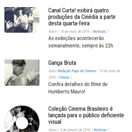
Canal Curta! exibirá quatro
produções da Cinédia a partir
desta quarta-feira
Autor
/
10 de maio de 2016
/
Notícias
/
As exibições acontecerão
semanalmente, sempre às 22h.
Ganga Bruta
Autor
Redação Papo de Cinema
/
10 de maio de
2016
/
Filmes
/
Confira detalhes do filme de
Humberto Mauro!
Coleção Cinema Brasileiro é
lançada para o público deficiente
visual
Autor
/
5 de janeiro de 2016
/
Notícias
/