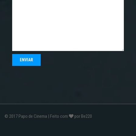
© 2017
Papo de Cinema
| Feito com
por
Be220