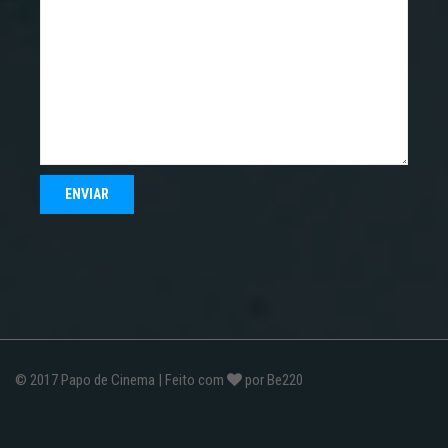
© 2017
Papo de Cinema
| Feito com
por
Be220