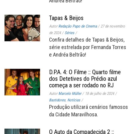
Andréa Beltrão!
Tapas & Beijos
Autor
Redação Papo de Cinema
/
27 de novembro
de 2024
/
Séries
/
Confira detalhes de Tapas & Beijos,
série estrelada por Fernanda Torres
e Andréa Beltrão!
D.P.A. 4: O Filme :: Quarto filme
dos Detetives do Prédio azul
começa a ser rodado no RJ
Autor
Marcelo Müller
/
18 de julho de 2024
/
Bastidores
,
Notícias
/
Produção utilizará cenários famosos
da Cidade Maravilhosa.
O Auto da Compadecida 2 ::