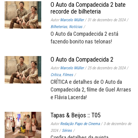
O Auto da Compadecida 2 bate
recorde de bilheteria
Autor
Marcelo Müller
/
31 de dezembro de 2024
/
Bilheterias
,
Notícias
/
O Auto da Compadecida 2 está
fazendo bonito nas telonas!
O Auto da Compadecida 2
Autor
Marcelo Müller
/
25 de dezembro de 2024
/
Crítica
,
Filmes
/
CRÍTICA e detalhes de O Auto da
Compadecida 2, filme de Guel Arraes
e Flávia Lacerda!
Tapas & Beijos :: T05
Autor
Redação Papo de Cinema
/
3 de dezembro de
2024
/
Séries
/
Confira detalhes da quinta