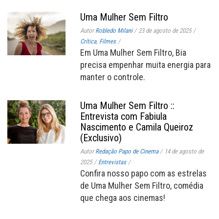
Uma Mulher Sem Filtro
Autor
Robledo Milani
/
23 de agosto de 2025
/
Crítica
,
Filmes
/
Em Uma Mulher Sem Filtro, Bia
precisa empenhar muita energia para
manter o controle.
Uma Mulher Sem Filtro ::
Entrevista com Fabiula
Nascimento e Camila Queiroz
(Exclusivo)
Autor
Redação Papo de Cinema
/
14 de agosto de
2025
/
Entrevistas
/
Confira nosso papo com as estrelas
de Uma Mulher Sem Filtro, comédia
que chega aos cinemas!