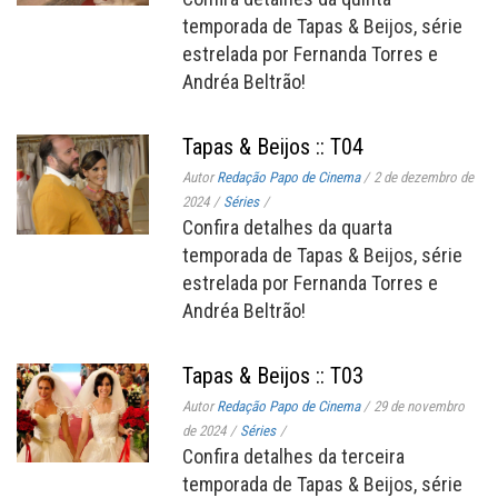
temporada de Tapas & Beijos, série
estrelada por Fernanda Torres e
Andréa Beltrão!
Tapas & Beijos :: T04
Autor
Redação Papo de Cinema
/
2 de dezembro de
2024
/
Séries
/
Confira detalhes da quarta
temporada de Tapas & Beijos, série
estrelada por Fernanda Torres e
Andréa Beltrão!
Tapas & Beijos :: T03
Autor
Redação Papo de Cinema
/
29 de novembro
de 2024
/
Séries
/
Confira detalhes da terceira
temporada de Tapas & Beijos, série