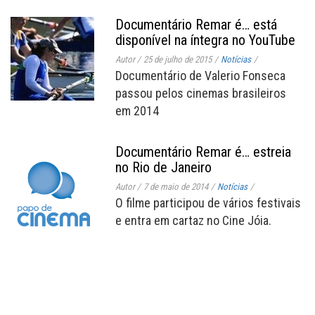
Documentário Remar é… está
disponível na íntegra no YouTube
Autor
/
25 de julho de 2015
/
Notícias
/
Documentário de Valerio Fonseca
passou pelos cinemas brasileiros
em 2014
Documentário Remar é… estreia
no Rio de Janeiro
Autor
/
7 de maio de 2014
/
Notícias
/
O filme participou de vários festivais
e entra em cartaz no Cine Jóia.