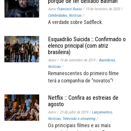
porquê de ter deixado Batman
Autor
Francisco Russo
/
19 de fevereiro de 2020
/
Celebridades
,
Notícias
/
A verdade sobre Sadfleck.
Esquadrão Suicida :: Confirmado o
elenco principal (com atriz
brasileira)
Autor
/
16 de setembro de 2019
/
Bastidores
,
Notícias
/
Remanescentes do primeiro filme
terá a companhia de “novatos”!
Netflix :: Confira as estreias de
agosto
Autor
/
25 de julho de 2019
/
Lançamentos
,
Notícias
,
Televisão e streaming
/
Os principais filmes e as mais