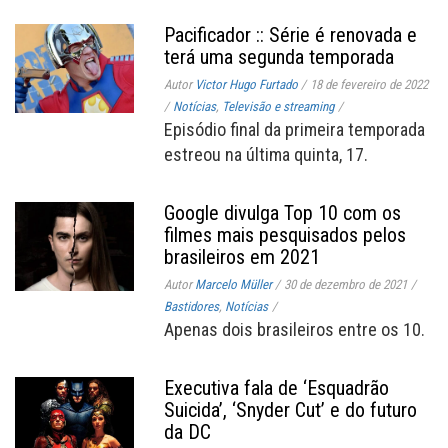
Pacificador :: Série é renovada e
terá uma segunda temporada
Autor
Victor Hugo Furtado
/
18 de fevereiro de 2022
/
Notícias
,
Televisão e streaming
/
Episódio final da primeira temporada
estreou na última quinta, 17.
Google divulga Top 10 com os
filmes mais pesquisados pelos
brasileiros em 2021
Autor
Marcelo Müller
/
30 de dezembro de 2021
/
Bastidores
,
Notícias
/
Apenas dois brasileiros entre os 10.
Executiva fala de ‘Esquadrão
Suicida’, ‘Snyder Cut’ e do futuro
da DC