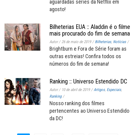
aguardadas séries da Netflix em
agosto!
Bilheterias EUA :: Aladdin é o filme
mais procurado do fim de semana
Autor
/
26 de maio de 2019
/
Bilheterias
,
Notícias
/
Brightburn e Fora de Série foram as
outras estreias! Confira todos os
números do fim de semana!
Ranking :: Universo Estendido DC
Autor
/
10 de abril de 2019
/
Artigos
,
Especiais
,
Ranking
/
Nosso ranking dos filmes
pertencentes ao Universo Estendido
da DC!