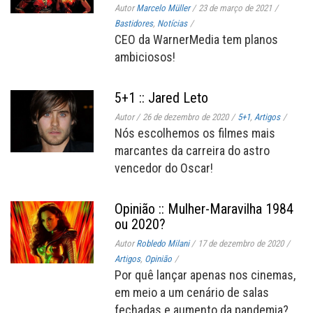
Autor
Marcelo Müller
/
23 de março de 2021
/
Bastidores
,
Notícias
/
CEO da WarnerMedia tem planos
ambiciosos!
5+1 :: Jared Leto
Autor
/
26 de dezembro de 2020
/
5+1
,
Artigos
/
Nós escolhemos os filmes mais
marcantes da carreira do astro
vencedor do Oscar!
Opinião :: Mulher-Maravilha 1984
ou 2020?
Autor
Robledo Milani
/
17 de dezembro de 2020
/
Artigos
,
Opinião
/
Por quê lançar apenas nos cinemas,
em meio a um cenário de salas
fechadas e aumento da pandemia?