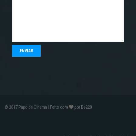
© 2017
Papo de Cinema
| Feito com
por
Be220