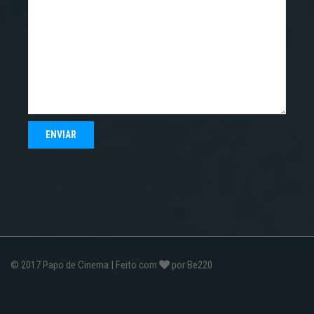
© 2017
Papo de Cinema
| Feito com
por
Be220