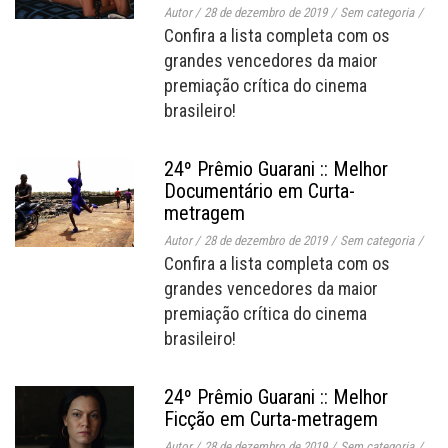
Autor
/
28 de dezembro de 2019
/
Sem categoria
/
Confira a lista completa com os
grandes vencedores da maior
premiação crítica do cinema
brasileiro!
24º Prêmio Guarani :: Melhor
Documentário em Curta-
metragem
Autor
/
28 de dezembro de 2019
/
Sem categoria
/
Confira a lista completa com os
grandes vencedores da maior
premiação crítica do cinema
brasileiro!
24º Prêmio Guarani :: Melhor
Ficção em Curta-metragem
Autor
/
28 de dezembro de 2019
/
Sem categoria
/