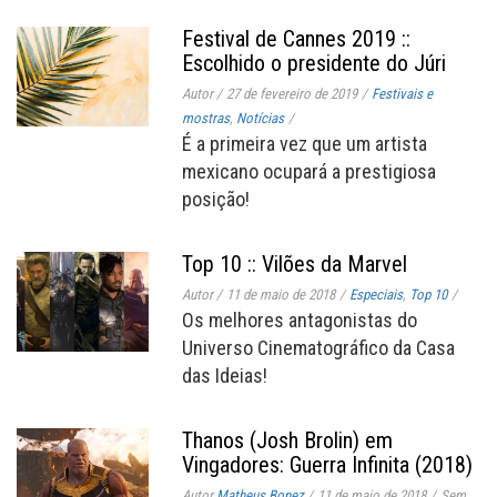
Festival de Cannes 2019 ::
Escolhido o presidente do Júri
Autor
/
27 de fevereiro de 2019
/
Festivais e
mostras
,
Notícias
/
É a primeira vez que um artista
mexicano ocupará a prestigiosa
posição!
Top 10 :: Vilões da Marvel
Autor
/
11 de maio de 2018
/
Especiais
,
Top 10
/
Os melhores antagonistas do
Universo Cinematográfico da Casa
das Ideias!
Thanos (Josh Brolin) em
Vingadores: Guerra Infinita (2018)
Autor
Matheus Bonez
/
11 de maio de 2018
/
Sem