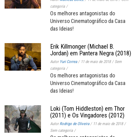
categoria
/
Os melhores antagonistas do
Universo Cinematográfico da Casa
das Ideias!
Erik Killmonger (Michael B.
Jordan) em Pantera Negra (2018)
Autor
Yuri Correa
/
11 de maio de 2018
/
Sem
categoria
/
Os melhores antagonistas do
Universo Cinematográfico da Casa
das Ideias!
Loki (Tom Hiddleston) em Thor
(2011) e Os Vingadores (2012)
Autor
Rodrigo de Oliveira
/
11 de maio de 2018
/
Sem categoria
/