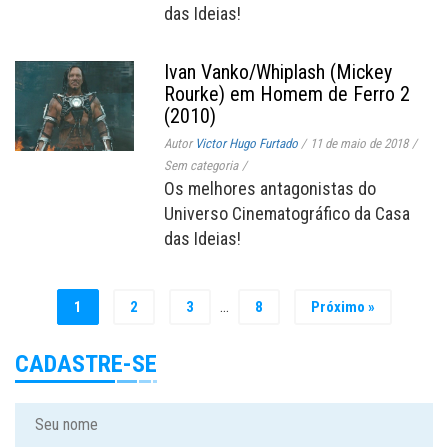
das Ideias!
Ivan Vanko/Whiplash (Mickey
Rourke) em Homem de Ferro 2
(2010)
Autor
Victor Hugo Furtado
/
11 de maio de 2018
/
Sem categoria
/
Os melhores antagonistas do
Universo Cinematográfico da Casa
das Ideias!
…
1
2
3
8
Próximo »
CADASTRE-SE