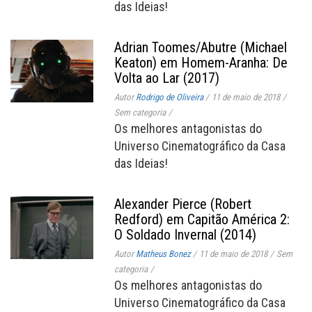
das Ideias!
Adrian Toomes/Abutre (Michael
Keaton) em Homem-Aranha: De
Volta ao Lar (2017)
Autor
Rodrigo de Oliveira
/
11 de maio de 2018
/
Sem categoria
/
Os melhores antagonistas do
Universo Cinematográfico da Casa
das Ideias!
Alexander Pierce (Robert
Redford) em Capitão América 2:
O Soldado Invernal (2014)
Autor
Matheus Bonez
/
11 de maio de 2018
/
Sem
categoria
/
Os melhores antagonistas do
Universo Cinematográfico da Casa