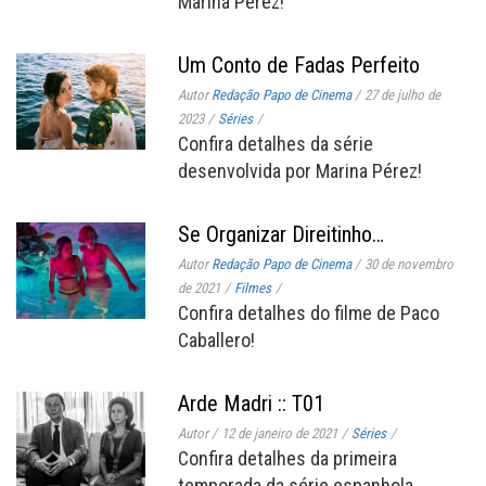
Marina Pérez!
Um Conto de Fadas Perfeito
Autor
Redação Papo de Cinema
/
27 de julho de
2023
/
Séries
/
Confira detalhes da série
desenvolvida por Marina Pérez!
Se Organizar Direitinho…
Autor
Redação Papo de Cinema
/
30 de novembro
de 2021
/
Filmes
/
Confira detalhes do filme de Paco
Caballero!
Arde Madri :: T01
Autor
/
12 de janeiro de 2021
/
Séries
/
Confira detalhes da primeira
temporada da série espanhola