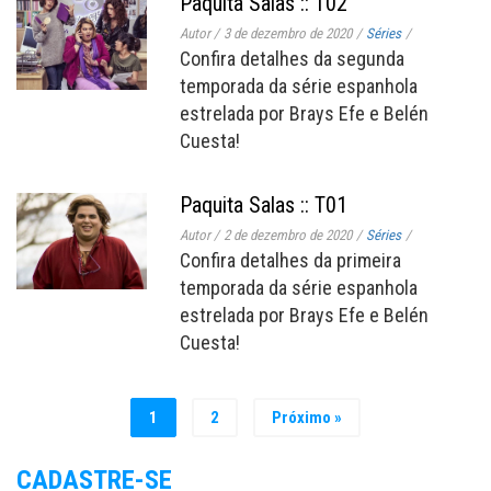
Paquita Salas :: T02
Autor
/
3 de dezembro de 2020
/
Séries
/
Confira detalhes da segunda
temporada da série espanhola
estrelada por Brays Efe e Belén
Cuesta!
Paquita Salas :: T01
Autor
/
2 de dezembro de 2020
/
Séries
/
Confira detalhes da primeira
temporada da série espanhola
estrelada por Brays Efe e Belén
Cuesta!
1
2
Próximo »
CADASTRE-SE