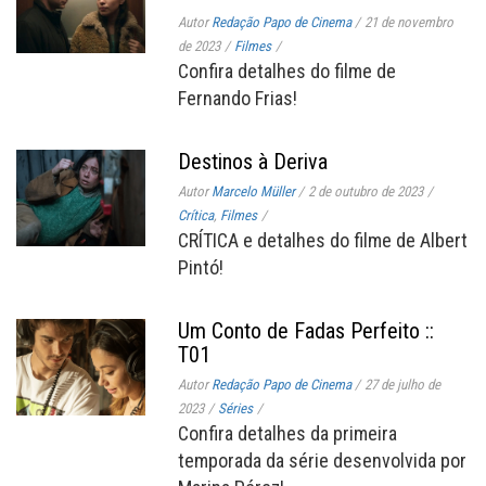
Autor
Redação Papo de Cinema
/
21 de novembro
de 2023
/
Filmes
/
Confira detalhes do filme de
Fernando Frias!
Destinos à Deriva
Autor
Marcelo Müller
/
2 de outubro de 2023
/
Crítica
,
Filmes
/
CRÍTICA e detalhes do filme de Albert
Pintó!
Um Conto de Fadas Perfeito ::
T01
Autor
Redação Papo de Cinema
/
27 de julho de
2023
/
Séries
/
Confira detalhes da primeira
temporada da série desenvolvida por