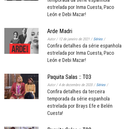
estrelada por Inma Cuesta, Paco
León e Debi Mazar!
Arde Madri
Autor
/
12 de janeiro de 2021
/
Séries
/
Confira detalhes da série espanhola
estrelada por Inma Cuesta, Paco
León e Debi Mazar!
Paquita Salas :: T03
Autor
/
4 de dezembro de 2020
/
Séries
/
Confira detalhes da terceira
temporada da série espanhola
estrelada por Brays Efe e Belén
Cuesta!